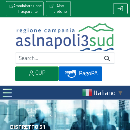
Amministrazione
Albo
Trasparente
pretorio
Cerca nel sito
CUP
PagoPA
Italiano
▼
DISTRETTO 51