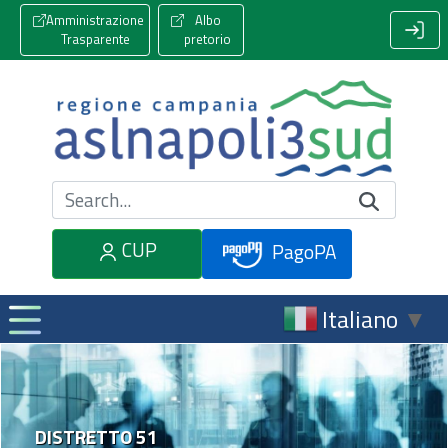
Amministrazione
Albo
Trasparente
pretorio
Cerca nel sito
CUP
PagoPA
Italiano
▼
DISTRETTO 51