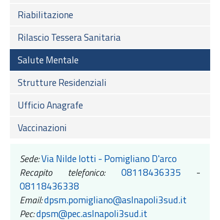
Riabilitazione
Rilascio Tessera Sanitaria
Salute Mentale
Strutture Residenziali
Ufficio Anagrafe
Vaccinazioni
Sede:
Via Nilde Iotti - Pomigliano D'arco
Recapito telefonico:
08118436335
-
08118436338
Email:
dpsm.pomigliano@aslnapoli3sud.it
Pec:
dpsm@pec.aslnapoli3sud.it