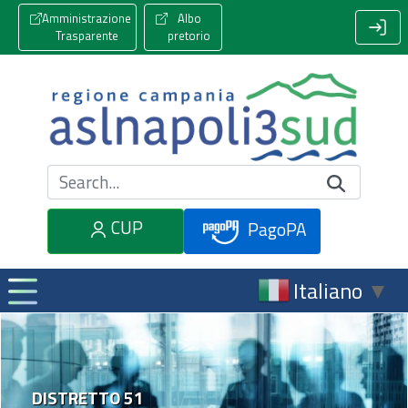
Amministrazione
Albo
Trasparente
pretorio
Cerca nel sito
CUP
PagoPA
Italiano
▼
DISTRETTO 51