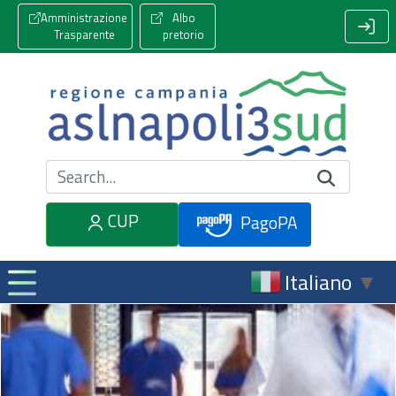
Amministrazione
Albo
Trasparente
pretorio
Cerca nel sito
CUP
PagoPA
Italiano
▼