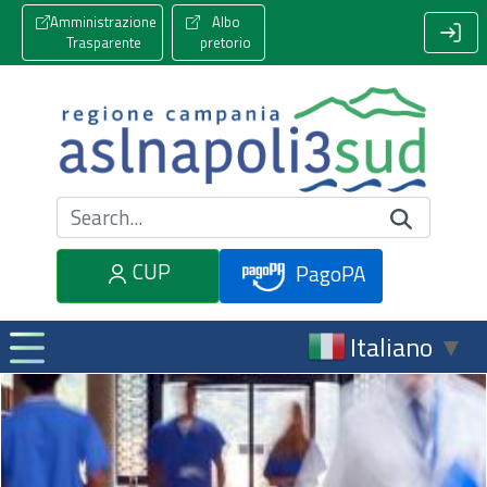
Amministrazione
Albo
Trasparente
pretorio
Cerca nel sito
CUP
PagoPA
Italiano
▼