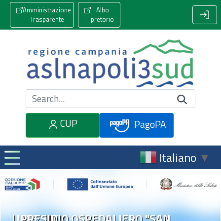
Amministrazione
Albo
Trasparente
pretorio
Cerca nel sito
CUP
PagoPA
Italiano
▼
U.O.S. UTIC
PRESIDIO OSPEDALIERO "SAN