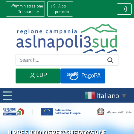
Amministrazione
Albo
Trasparente
pretorio
Cerca nel sito
CUP
PagoPA
Italiano
▼
U.O.C. IMMUNOTRASFUSIONALE
PRESIDIO OSPEDALIERO "SAN