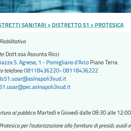
STRETTI SANITARI
> DISTRETTO 51
> PROTESICA
Riabilitativa
te:
Dott.ssa Assunta Ricci
iazza S. Agnese, 1 - Pomigliano d'Arco
Piano Terra
o telefono:
08118436220
-
08118436222
ds51.uoar@aslnapoli3sud.it
51.uoar@pec.aslnapoli3sud.it
rtura al pubblico:
Martedì e Giovedì dalle 08:30 alle 12:0
rotesica per l’autorizzazione alla fornitura di presidi, ausili e