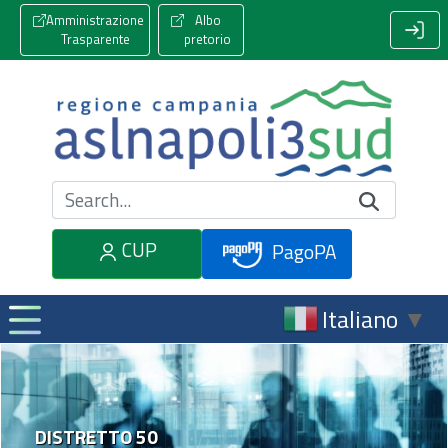
Amministrazione
Albo
Trasparente
pretorio
Cerca nel sito
CUP
PagoPA
Italiano
▼
DISTRETTO 50