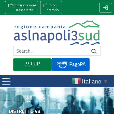
Amministrazione
Albo
Trasparente
pretorio
Cerca nel sito
CUP
PagoPA
Italiano
▼
DISTRETTO 48