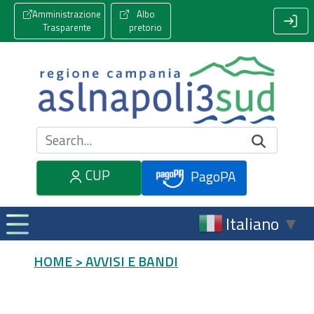
Amministrazione
Albo
Trasparente
pretorio
Cerca nel sito
CUP
PagoPA
Italiano
▼
HOME
> AVVISI E BANDI