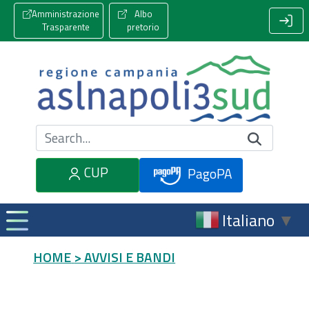
Amministrazione
Albo
Trasparente
pretorio
Cerca nel sito
CUP
PagoPA
Italiano
▼
HOME
> AVVISI E BANDI