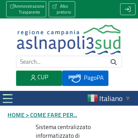
Amministrazione
Albo
Trasparente
pretorio
Cerca nel sito
CUP
PagoPA
Italiano
▼
HOME
> COME FARE PER...
Sistema centralizzato
informatizzato di