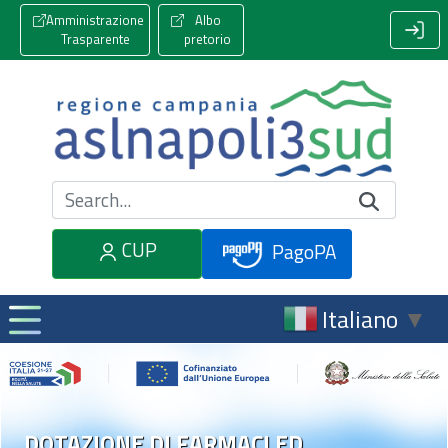
Amministrazione
Albo
Trasparente
pretorio
Cerca nel sito
CUP
PagoPA
Italiano
▼
DOTAZIONE DI FARMACI ED