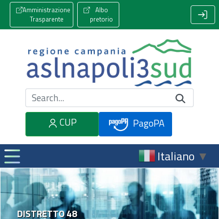
Amministrazione
Albo
Trasparente
pretorio
Cerca nel sito
CUP
PagoPA
Italiano
▼
DISTRETTO 48