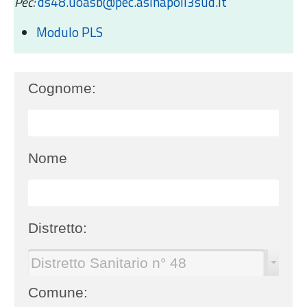
Pec:
ds48.uoasb@pec.aslnapoli3sud.it
Modulo PLS
Cognome:
Nome
Distretto:
Distretto Sanitario n° 48
Comune: