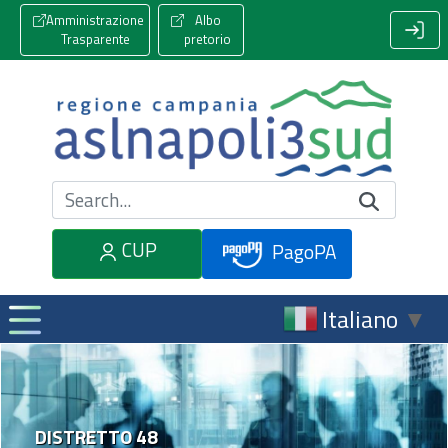
Amministrazione
Albo
Trasparente
pretorio
Cerca nel sito
CUP
PagoPA
Italiano
▼
DISTRETTO 48