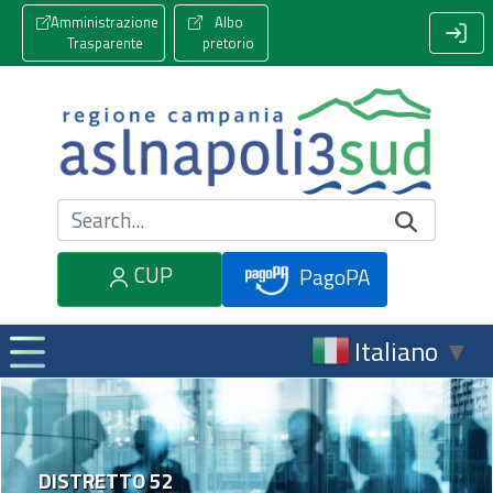
Amministrazione
Albo
Trasparente
pretorio
Cerca nel sito
CUP
PagoPA
Italiano
▼
DISTRETTO 52