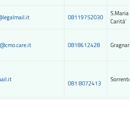
S.Mar
legalmail.it
08119752030
Carità'
@cmo.care.it
0818612428
Gragnan
il.it
Sorrento
081 8072413