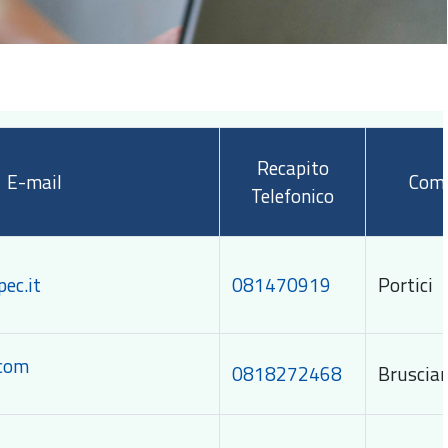
Recapito
E-mail
Com
Telefonico
ec.it
081470919
Portici
.com
0818272468
Bruscia