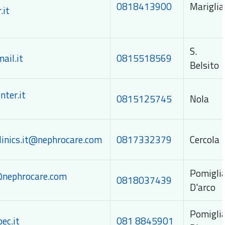
0818413900
Mariglia
.it
S. P
ail.it
0815518569
Belsito
nter.it
0815125745
Nola
inics.it@nephrocare.com
0817332379
Cercola
Pomigli
t@nephrocare.com
0818037439
D'arco
Pomigli
ec.it
081 8845901