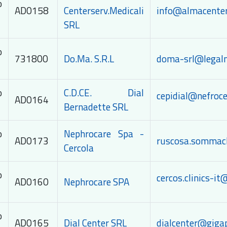
o
AD0158
Centerserv.Medicali
info@almacenter
SRL
o
731800
Do.Ma. S.R.L
doma-srl@legalm
o
C.D.CE. Dial
cepidial@nefroce
AD0164
Bernadette SRL
o
Nephrocare Spa -
AD0173
ruscosa.sommacl
Cercola
o
cercos.clinics-i
AD0160
Nephrocare SPA
o
AD0165
Dial Center SRL
dialcenter@gigap