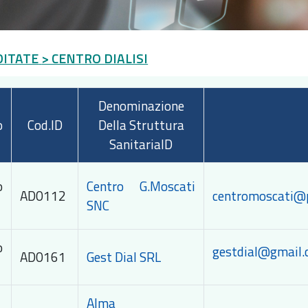
DITATE
> CENTRO DIALISI
Denominazione
o
Cod.ID
Della Struttura
SanitariaID
o
Centro G.Moscati
AD0112
centromoscati@p
SNC
o
gestdial@gmail
AD0161
Gest Dial SRL
Alma