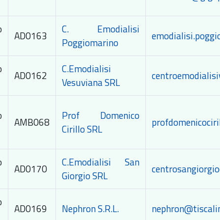
o
C. Emodialisi
AD0163
emodialisi.pogg
Poggiomarino
o
C.Emodialisi
AD0162
centroemodialisi
Vesuviana SRL
o
Prof Domenico
AMB068
profdomenicociri
Cirillo SRL
o
C.Emodialisi San
AD0170
centrosangiorgio
Giorgio SRL
o
AD0169
Nephron S.R.L.
nephron@tiscalin