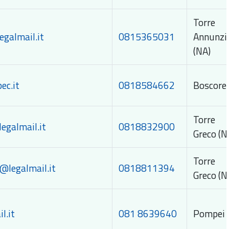
Torre
galmail.it
0815365031
Annunzi
(NA)
ec.it
0818584662
Boscorea
Torr
egalmail.it
0818832900
Greco (N
Torr
@legalmail.it
0818811394
Greco (N
l.it
081 8639640
Pompei 