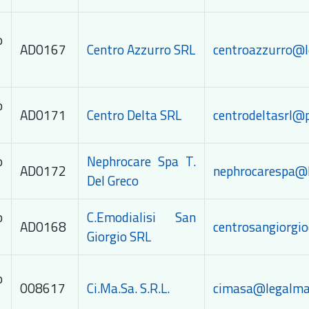
o
AD0167
Centro Azzurro SRL
centroazzurro@le
o
AD0171
Centro Delta SRL
centrodeltasrl@p
o
Nephrocare Spa T.
AD0172
nephrocarespa@l
Del Greco
o
C.Emodialisi San
AD0168
centrosangiorgio
Giorgio SRL
o
008617
Ci.Ma.Sa. S.R.L.
cimasa@legalmai