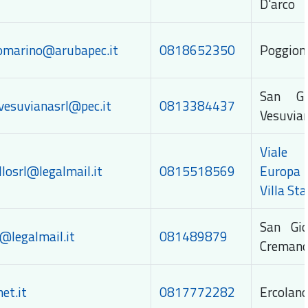
D'arco
iomarino@arubapec.it
0818652350
Poggiom
San Gi
vesuvianasrl@pec.it
0813384437
Vesuvia
Viale
llosrl@legalmail.it
0815518569
Europa
Villa Sta
San Gio
@legalmail.it
081489879
Creman
et.it
0817772282
Ercolan