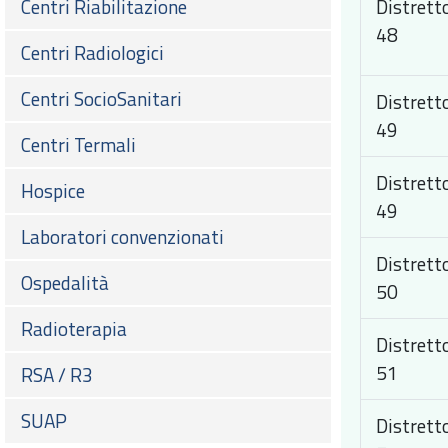
Centri Riabilitazione
Distrett
48
Centri Radiologici
Centri SocioSanitari
Distrett
49
Centri Termali
Distrett
Hospice
49
Laboratori convenzionati
Distrett
Ospedalità
50
Radioterapia
Distrett
51
RSA / R3
SUAP
Distrett