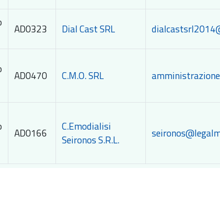
o
AD0323
Dial Cast SRL
dialcastsrl2014@
o
AD0470
C.M.O. SRL
amministrazione
o
C.Emodialisi
AD0166
seironos@legalma
Seironos S.R.L.