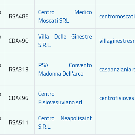
o
Centro Medico
RSA485
centromoscati
Moscati SRL
o
Villa Delle Ginestre
CDA490
villaginestresr
S.R.L.
o
RSA Convento
RSA313
casaanziania
Madonna Dell'arco
o
Centro
CDA496
centrofisiove
Fisiovesuviano srl
o
Centro Neapolisaint
RSA511
S.R.L.