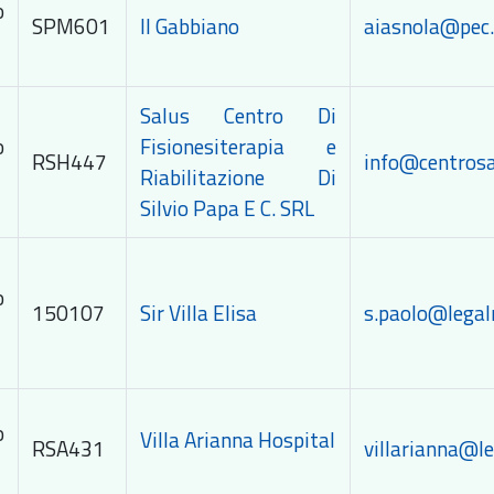
o
SPM601
Il Gabbiano
aiasnola@pec.
Salus Centro Di
o
Fisionesiterapia e
RSH447
info@centrosa
Riabilitazione Di
Silvio Papa E C. SRL
o
150107
Sir Villa Elisa
s.paolo@legalm
o
Villa Arianna Hospital
RSA431
villarianna@le