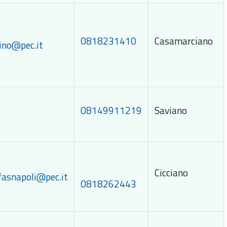
0818231410
Casamarciano
ino@pec.it
08149911219
Saviano
Cicciano
fasnapoli@pec.it
0818262443