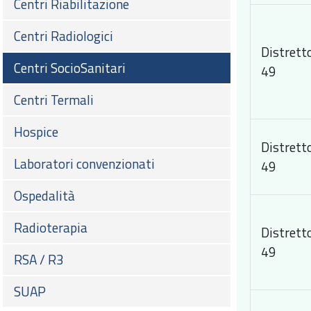
Centri Riabilitazione
Centri Radiologici
Distrett
Centri SocioSanitari
49
Centri Termali
Hospice
Distrett
Laboratori convenzionati
49
Ospedalità
Radioterapia
Distrett
49
RSA / R3
SUAP