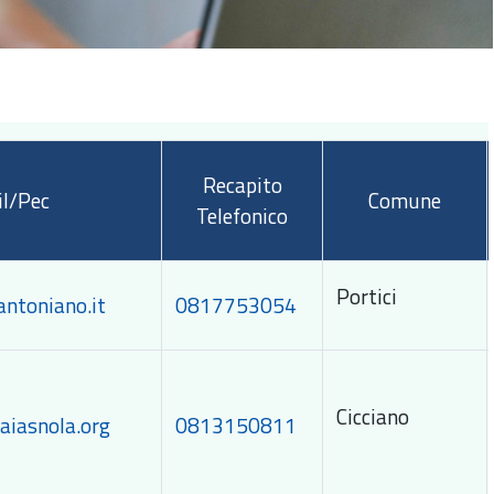
Recapito
l/Pec
Comune
Telefonico
Portici
antoniano.it
0817753054
Cicciano
aiasnola.org
0813150811