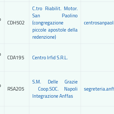
C.tro Riabilit. Motor.
San Paolino
o
CDH502
(congregazione
centrosanpaol
piccole apostole della
redenzione)
o
CDA195
Centro Irfid S.R.L.
S.M. Delle Grazie
o
RSA205
Coop.SOC. Napoli
segreteria.anf
Integrazione Anffas