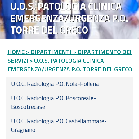
U.O.S. PATOLOGIA CLINICA
EMERGENZA/URGENZA P.O.
TORRE DEL GRECO
HOME
> DIPARTIMENTI
> DIPARTIMENTO DEI
SERVIZI
> U.O.S. PATOLOGIA CLINICA
EMERGENZA/URGENZA P.O. TORRE DEL GRECO
U.O.C. Radiologia P.O. Nola-Pollena
U.O.C. Radiologia P.O. Boscoreale-
Boscotrecase
U.O.C. Radiologia P.O. Castellammare-
Gragnano