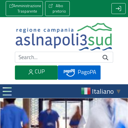
Amministrazione
Albo
Trasparente
pretorio
Cerca nel sito
CUP
PagoPA
Italiano
▼