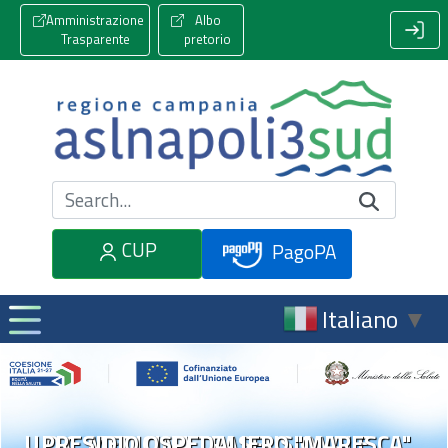
Amministrazione
Albo
Trasparente
pretorio
Cerca nel sito
CUP
PagoPA
Italiano
▼
U.O.C. MEDICINA TRASFUSIONALE
PRESIDIO OSPEDALIERO "MARESCA"