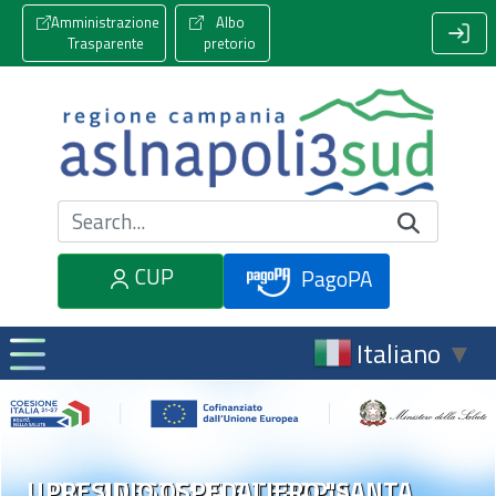
Amministrazione
Albo
Trasparente
pretorio
Cerca nel sito
CUP
PagoPA
Italiano
▼
U.O.C. ANESTESIA E TERAPIA
PRESIDIO OSPEDALIERO "SANTA