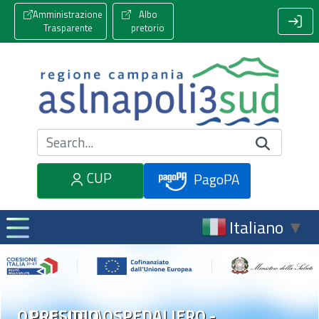
Amministrazione
Albo
Trasparente
pretorio
Cerca nel sito
CUP
PagoPA
Italiano
▼
ONCOLOGIA
PRESIDIO OSPEDALIERO -