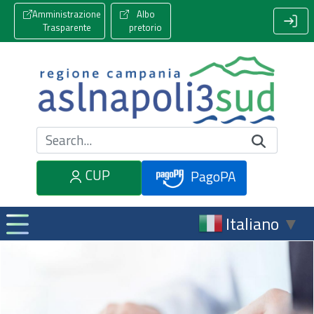
Amministrazione
Albo
Trasparente
pretorio
Cerca nel sito
CUP
PagoPA
Italiano
▼