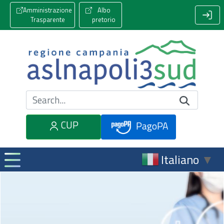
Amministrazione
Albo
Trasparente
pretorio
Cerca nel sito
CUP
PagoPA
Italiano
▼