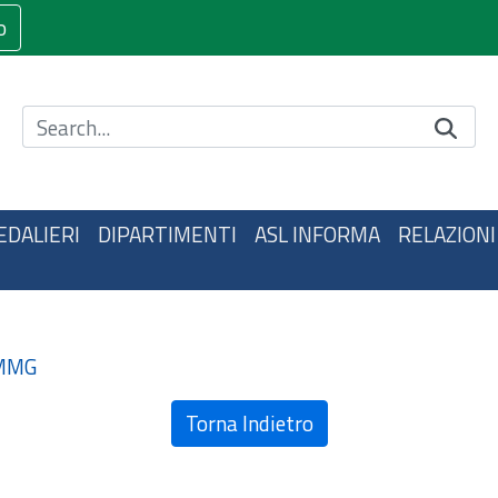
o
Cerca nel sito
EDALIERI
DIPARTIMENTI
ASL INFORMA
RELAZIONI
 MMG
Torna Indietro