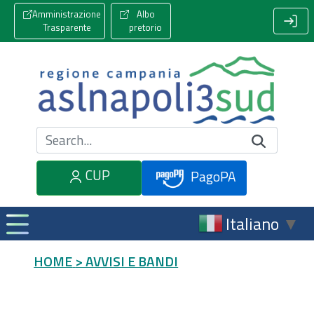
Amministrazione
Albo
Trasparente
pretorio
Cerca nel sito
CUP
PagoPA
Italiano
▼
HOME
> AVVISI E BANDI