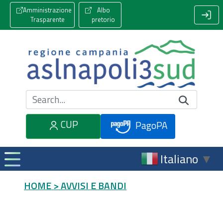
Amministrazione
Albo
Trasparente
pretorio
Cerca nel sito
CUP
PagoPA
Italiano
▼
HOME
> AVVISI E BANDI