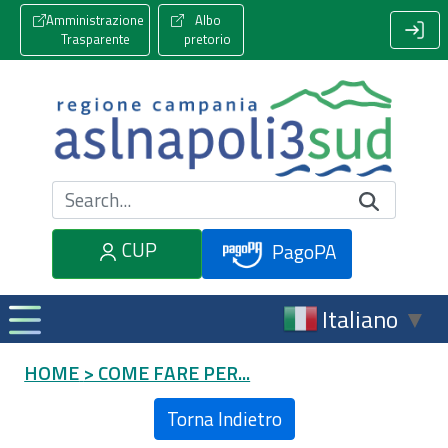
Amministrazione
Albo
Trasparente
pretorio
Cerca nel sito
CUP
PagoPA
Italiano
▼
HOME
> COME FARE PER...
Torna Indietro