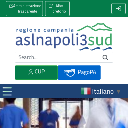
Amministrazione
Albo
Trasparente
pretorio
Cerca nel sito
CUP
PagoPA
Italiano
▼