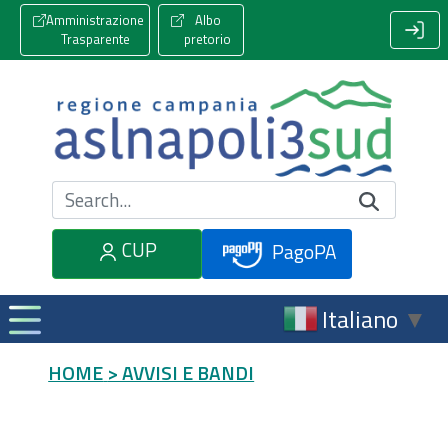
Amministrazione
Albo
Trasparente
pretorio
Cerca nel sito
CUP
PagoPA
Italiano
▼
HOME
> AVVISI E BANDI