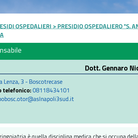
ESIDI OSPEDALIERI
> PRESIDIO OSPEDALIERO "S. A
RA
nsabile
Dott. Gennaro Ni
a Lenza, 3 - Boscotrecase
 telefonico:
08118434101
pobosc.otor@aslnapoli3sud.it
ringoiatria è quella disciplina medica che si occupa del