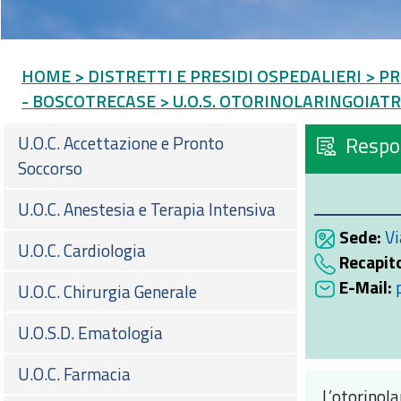
HOME
> DISTRETTI E PRESIDI OSPEDALIERI
> PR
- BOSCOTRECASE
> U.O.S. OTORINOLARINGOIAT
U.O.C. Accettazione e Pronto
Respo
Soccorso
U.O.C. Anestesia e Terapia Intensiva
Sede:
Vi
U.O.C. Cardiologia
Recapito
E-Mail:
U.O.C. Chirurgia Generale
U.O.S.D. Ematologia
U.O.C. Farmacia
L’otorinola