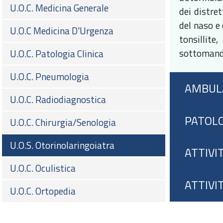
U.O.C. Medicina Generale
dei distret
del naso e 
U.O.C Medicina D'Urgenza
tonsillit
sottomand
U.O.C. Patologia Clinica
U.O.C. Pneumologia
AMBUL
U.O.C. Radiodiagnostica
PATOLO
U.O.C. Chirurgia/Senologia
U.O.S. Otorinolaringoiatra
ATTIVI
U.O.C. Oculistica
ATTIVI
U.O.C. Ortopedia