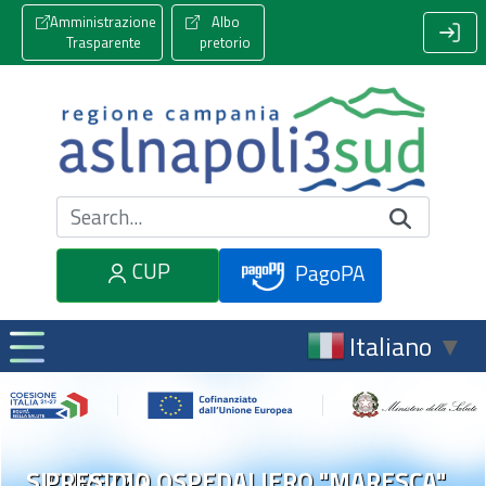
Amministrazione
Albo
Trasparente
pretorio
Cerca nel sito
CUP
PagoPA
Italiano
▼
SICUREZZA
PRESIDIO OSPEDALIERO "MARESCA"