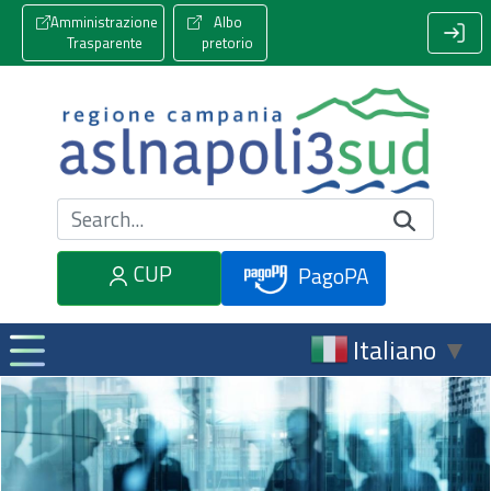
Amministrazione
Albo
Trasparente
pretorio
Cerca nel sito
CUP
PagoPA
Italiano
▼