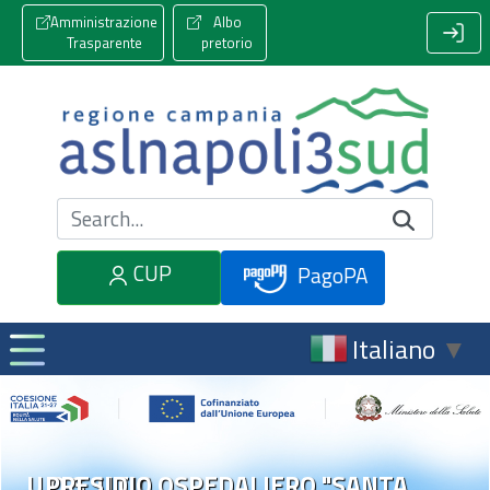
Amministrazione
Albo
Trasparente
pretorio
Cerca nel sito
CUP
PagoPA
Italiano
▼
U.O.S. UTIC
PRESIDIO OSPEDALIERO "SANTA