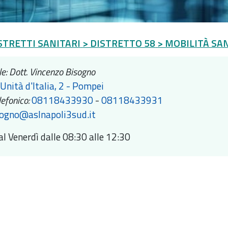
STRETTI SANITARI
> DISTRETTO 58
> MOBILITÀ SA
e: Dott. Vincenzo Bisogno
 Unità d'Italia, 2 - Pompei
efonico:
08118433930
-
08118433931
sogno@aslnapoli3sud.it
al Venerdì dalle 08:30 alle 12:30