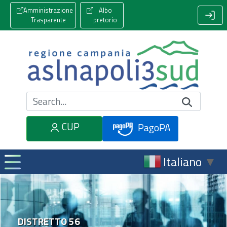
Amministrazione
Albo
Trasparente
pretorio
Cerca nel sito
CUP
PagoPA
Italiano
▼
DISTRETTO 56