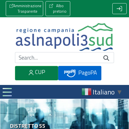
Amministrazione
Albo
Trasparente
pretorio
Cerca nel sito
CUP
PagoPA
Italiano
▼
DISTRETTO 55