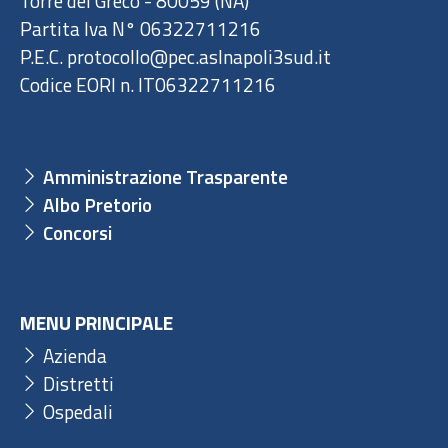
Torre del Greco - 80059 (NA)
Partita Iva N° 06322711216
P.E.C. protocollo@pec.aslnapoli3sud.it
Codice EORI n. IT06322711216
Amministrazione Trasparente
Albo Pretorio
Concorsi
MENU PRINCIPALE
Azienda
Distretti
Ospedali