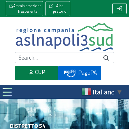
Amministrazione
Albo
Trasparente
pretorio
Cerca nel sito
CUP
PagoPA
Italiano
▼
DISTRETTO 54