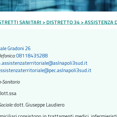
STRETTI SANITARI
> DISTRETTO 34
> ASSISTENZA 
ale Gradoni 26
lefonico:
08118435288
.assistenzaterritoriale@aslnapoli3sud.it
ssistenzaterritoriale@pec.aslnapoli3sud.it
o-Sanitario
Dott.ssa
ociale:
dott. Giuseppe Laudiero
iciliari consistono in trattamenti medici, infermieristic