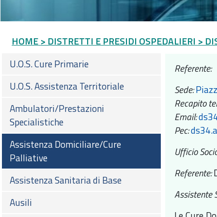
HOME
> DISTRETTI E PRESIDI OSPEDALIERI
> DI
U.O.S. Cure Primarie
Referente:
U.O.S. Assistenza Territoriale
Sede:
Piazz
Recapito te
Ambulatori/Prestazioni
Email:
ds34
Specialistiche
Pec:
ds34.a
Assistenza Domiciliare/Cure
Ufficio Soci
Palliative
Referente:
Assistenza Sanitaria di Base
Assistente S
Ausili
Le Cure Dom