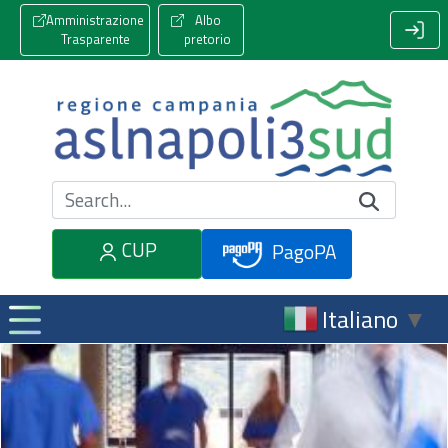
Amministrazione
Albo
Trasparente
pretorio
Cerca nel sito
CUP
PagoPA
Italiano
▼