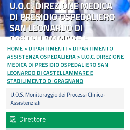
U.O.C. DIREZIONE MEDICA
DI PRESIDIO OSPEDALIERO
SAN LEONARDO DI
CASTELLAMMARE E
STABILIMENTO DI
HOME
> DIPARTIMENTI
> DIPARTIMENTO
ASSISTENZA OSPEDALIERA
> U.O.C. DIREZIONE
GRAGNANO
MEDICA DI PRESIDIO OSPEDALIERO SAN
LEONARDO DI CASTELLAMMARE E
STABILIMENTO DI GRAGNANO
U.O.S. Monitoraggio dei Processi Clinico-
Assistenziali
Direttore