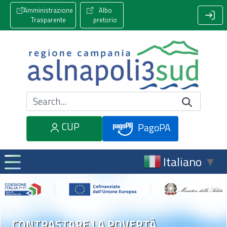
Amministrazione
Albo
Trasparente
pretorio
Cerca nel sito
CUP
PagoPA
Italiano
▼
CONTRASTARE LA POVERTÀ