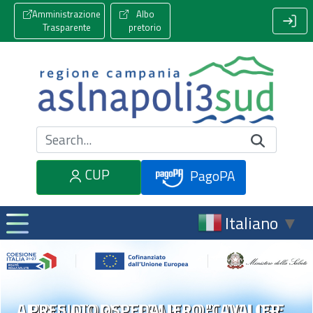
Amministrazione
Albo
Trasparente
pretorio
Cerca nel sito
CUP
PagoPA
Italiano
▼
AMBULATORIO TERAPIA DEL DOLORE
PRESIDIO OSPEDALIERO "CAVALIER