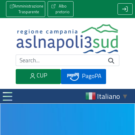
Amministrazione
Albo
Trasparente
pretorio
Cerca nel sito
CUP
PagoPA
Italiano
▼