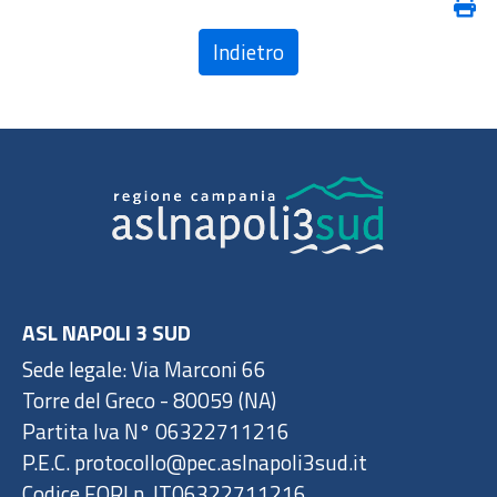
Indietro
ASL NAPOLI 3 SUD
Sede legale: Via Marconi 66
Torre del Greco - 80059 (NA)
Partita Iva N° 06322711216
P.E.C. protocollo@pec.aslnapoli3sud.it
Codice EORI n. IT06322711216