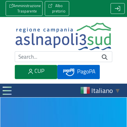
Amministrazione
Albo
Trasparente
pretorio
Cerca nel sito
CUP
PagoPA
Italiano
▼