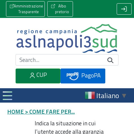
Amministrazione
Albo
Trasparente
pretorio
Cerca nel sito
CUP
PagoPA
Italiano
▼
HOME
> COME FARE PER...
Indica la situazione in cui
l’utente accede alla garanzia