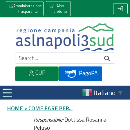
Amministrazione
Albo
Trasparente
pretorio
Cerca nel sito
CUP
PagoPA
Italiano
▼
HOME
> COME FARE PER...
Responsabile:
Dott.ssa
Rosanna
Peluso