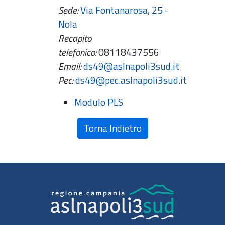
Sede:
Via Fontanarosa, 25 -
Nola
Recapito
telefonico:
08118437556
Email:
ds49@aslnapoli3sud.it
Pec:
ds49@pec.aslnapoli3sud.it
Modulo PLS
Torna Indietro