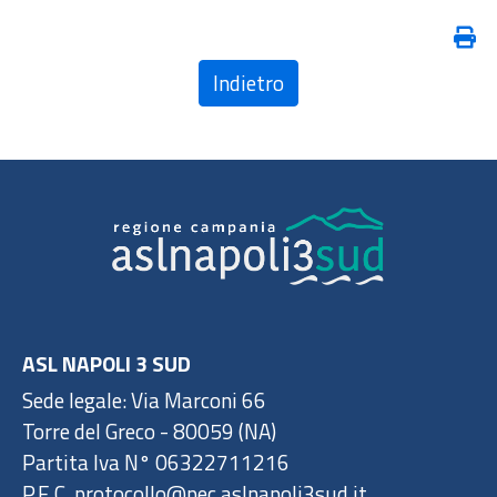
Indietro
ASL NAPOLI 3 SUD
Sede legale: Via Marconi 66
Torre del Greco - 80059 (NA)
Partita Iva N° 06322711216
P.E.C. protocollo@pec.aslnapoli3sud.it