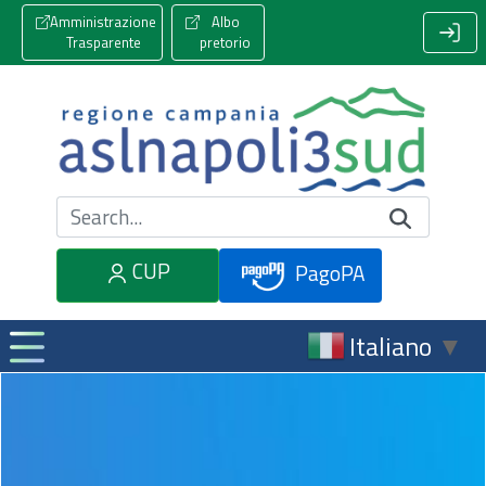
Amministrazione
Albo
Trasparente
pretorio
Cerca nel sito
CUP
PagoPA
Italiano
▼