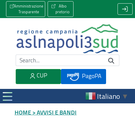
Amministrazione
Albo
Trasparente
pretorio
Cerca nel sito
CUP
PagoPA
Italiano
▼
HOME
> AVVISI E BANDI