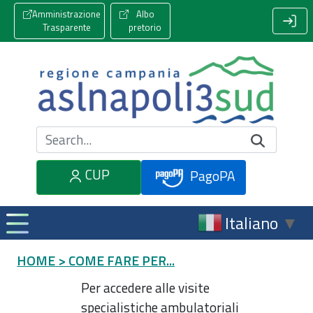
Amministrazione
Albo
Trasparente
pretorio
Cerca nel sito
CUP
PagoPA
Italiano
▼
HOME
> COME FARE PER...
Per accedere alle visite
specialistiche ambulatoriali